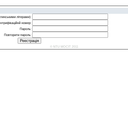
Латинськими літерами):
ентрифікаційнй номер:
Пароль:
Повторити пароль:
© NTU MOCIT 2011